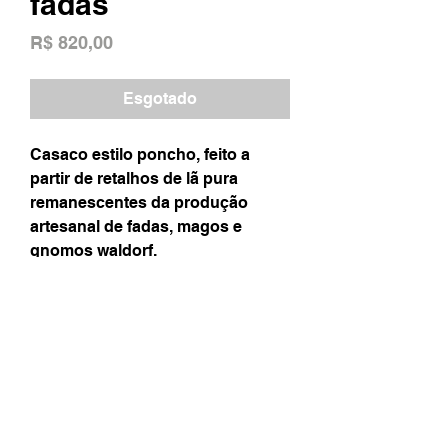
fadas
Preço
R$ 820,00
Esgotado
Casaco estilo poncho, feito a
partir de retalhos de lã pura
remanescentes da produção
artesanal de fadas, magos e
gnomos waldorf.
Peça única.
Tamanho U
Instagram