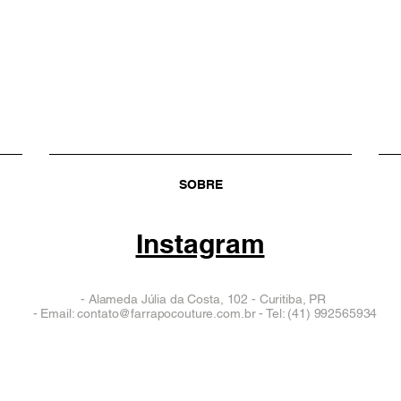
SOBRE
Instagram
- Alameda Júlia da Costa, 102 - Curitiba, PR
- Email:
contato@farrapocouture.com.br
- Tel: (41) 992565934