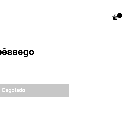
pêssego
Esgotado