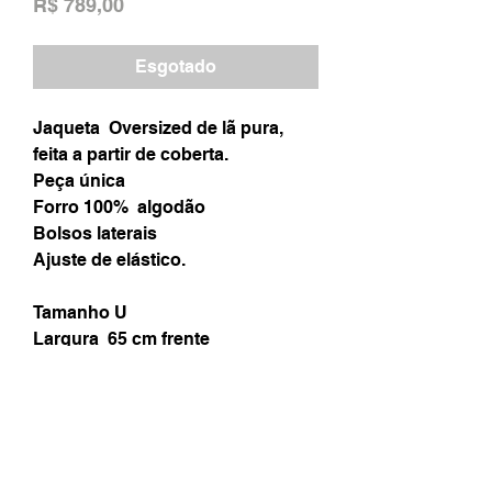
Preço
R$ 789,00
Esgotado
Jaqueta Oversized de lã pura,
feita a partir de coberta.
Peça única
Forro 100% algodão
Bolsos laterais
Ajuste de elástico.
Tamanho U
Largura 65 cm frente
Altura 56cm
Manga comp. 47cm
Largura manga 48cm